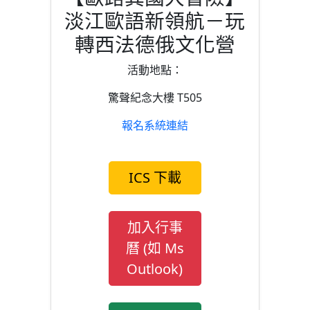
淡江歐語新領航－玩
轉西法德俄文化營
活動地點：
驚聲紀念大樓 T505
報名系統連結
ICS 下載
加入行事
曆 (如 Ms
Outlook)